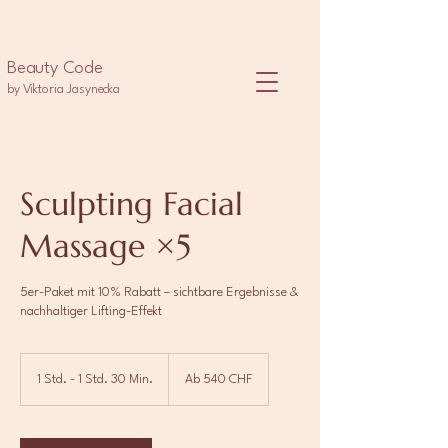
Beauty Code
by Viktoria Jasynecka
Sculpting Facial
Massage ×5
5er-Paket mit 10% Rabatt – sichtbare Ergebnisse &
nachhaltiger Lifting-Effekt
Ab
540
1 Std. - 1 Std. 30 Min.
1
Ab 540 CHF
Schweizer
Franken
S
t
d